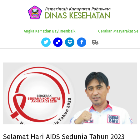
Skip
to
content
KABUPATEN
Primary
Angka Kematian Bayi,membaik.
Gerakan Masyarakat Sehat.
POHUWATO
Navigation
Menu
Selamat Hari AIDS Sedunia Tahun 2023