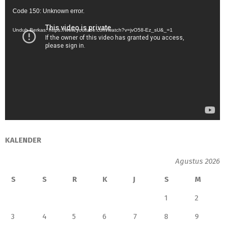
Pemutar
Code 150: Unknown error.
Video
Unduh Berkas: https://www.youtube.com/watch?v=jvO58-Ez_sU&_=1
KALENDER
Agustus 2026
S
S
R
K
J
S
M
1
2
3
4
5
6
7
8
9