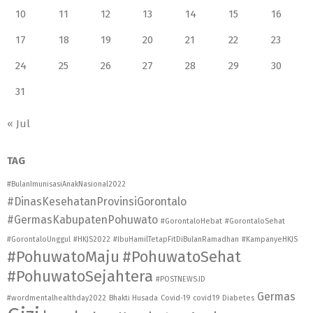
10
11
12
13
14
15
16
17
18
19
20
21
22
23
24
25
26
27
28
29
30
31
« Jul
TAG
#BulanImunisasiAnakNasional2022
#DinasKesehatanProvinsiGorontalo
#GermasKabupatenPohuwato
#GorontaloHebat
#GorontaloSehat
#GorontaloUnggul
#HKJS2022
#IbuHamilTetapFitDiBulanRamadhan
#KampanyeHKJS
#PohuwatoMaju
#PohuwatoSehat
#PohuwatoSejahtera
#POSTNEWS.ID
Germas
#wordmentalhealthday2022
Bhakti Husada
Covid-19
covid19
Diabetes