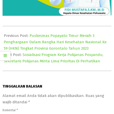
2023-
12-
Previous Post:
Puskesmas Popayato Timur Meraih 3
01
Penghargaan Dalam Rangka Hari Kesehatan Nasional Ke
59 (HKN) Tingkat Provinsi Gorontalo Tahun 2023
Next Post:
Sosialisasi Program Kerja Pokjanas Posyandu,
Sekretaris Pokjanas Minta Lima Prioritas Di Perhatikan
TINGGALKAN BALASAN
Alamat email Anda tidak akan dipublikasikan.
Ruas yang
wajib ditandai
*
Komentar
*