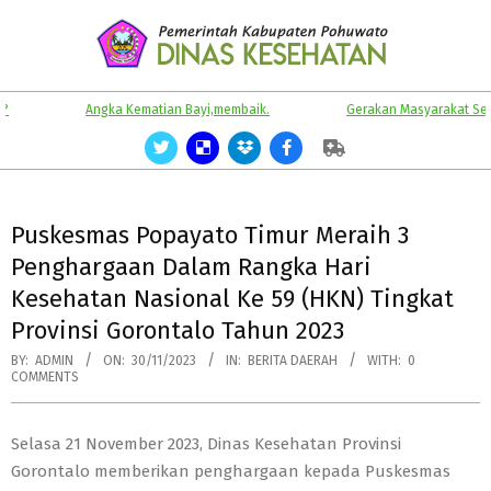
Skip
to
content
KABUPATEN
Primary
Angka Kematian Bayi,membaik.
Gerakan Masyarakat Sehat.
POHUWATO
Navigation
Menu
Puskesmas Popayato Timur Meraih 3
Penghargaan Dalam Rangka Hari
Kesehatan Nasional Ke 59 (HKN) Tingkat
Provinsi Gorontalo Tahun 2023
BY:
ADMIN
ON:
30/11/2023
IN:
BERITA DAERAH
WITH:
0
COMMENTS
Selasa 21 November 2023, Dinas Kesehatan Provinsi
Gorontalo memberikan penghargaan kepada Puskesmas