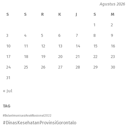
Agustus 2026
S
S
R
K
J
S
M
1
2
3
4
5
6
7
8
9
10
11
12
13
14
15
16
17
18
19
20
21
22
23
24
25
26
27
28
29
30
31
« Jul
TAG
#BulanImunisasiAnakNasional2022
#DinasKesehatanProvinsiGorontalo