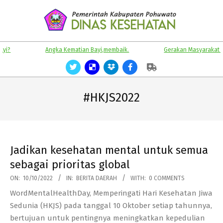
Skip
to
content
KABUPATEN
Primary
Angka Kematian Bayi,membaik.
Gerakan Masyarakat Sehat
POHUWATO
Navigation
Menu
#HKJS2022
Jadikan kesehatan mental untuk semua
sebagai prioritas global
2022-
ON:
10/10/2022
IN:
BERITA DAERAH
WITH:
0 COMMENTS
10-
WordMentalHealthDay, Memperingati Hari Kesehatan Jiwa
10
Sedunia (HKJS) pada tanggal 10 Oktober setiap tahunnya,
bertujuan untuk pentingnya meningkatkan kepedulian