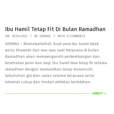
Ibu Hamil Tetap Fit Di Bulan Ramadhan
2022-
ON:
10/04/2022
IN:
GERMAS
WITH:
0 COMMENTS
04-
GERMAS – #SahabatSehat, buat para ibu hamil tidak
10
perlu khawatir dan was-was saat berpuasa di bulan
Ramadhan akan mempengaruhi perkembangan dan
kesehatan janin dan bayi. Ibu hamil bisa tetap fit selama
ramadhan dengan memastikan tetap memenuhi
kebutuhan gizi dan cairan selama berpuasa serta
istirahat cukup dan hindari aktivitas berlebihan.
LANJUT →