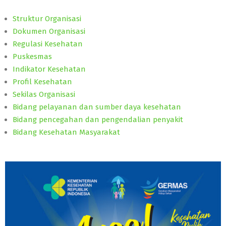
Struktur Organisasi
Dokumen Organisasi
Regulasi Kesehatan
Puskesmas
Indikator Kesehatan
Profil Kesehatan
Sekilas Organisasi
Bidang pelayanan dan sumber daya kesehatan
Bidang pencegahan dan pengendalian penyakit
Bidang Kesehatan Masyarakat