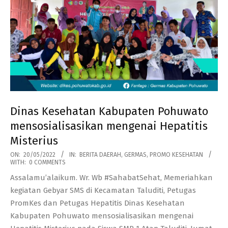
Dinas Kesehatan Kabupaten Pohuwato
mensosialisasikan mengenai Hepatitis
Misterius
2022-
ON:
20/05/2022
IN:
BERITA DAERAH
,
GERMAS
,
PROMO KESEHATAN
WITH:
0 COMMENTS
05-
Assalamu’alaikum. Wr. Wb #SahabatSehat, Memeriahkan
20
kegiatan Gebyar SMS di Kecamatan Taluditi, Petugas
PromKes dan Petugas Hepatitis Dinas Kesehatan
Kabupaten Pohuwato mensosialisasikan mengenai