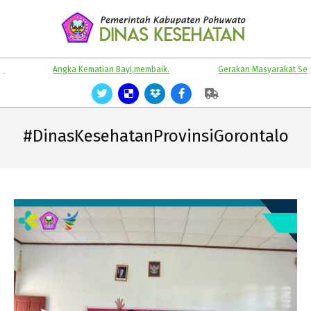
Skip
to
content
KABUPATEN
Primary
Angka Kematian Bayi,membaik.
Gerakan Masyarakat Sehat.
POHUWATO
Navigation
Menu
#DinasKesehatanProvinsiGorontalo