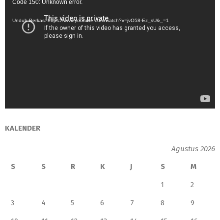
Code 150: Unknown error.
Video
Unduh Berkas: https://www.youtube.com/watch?v=jvO58-Ez_sU&_=1
KALENDER
Agustus 2026
S
S
R
K
J
S
M
1
2
3
4
5
6
7
8
9