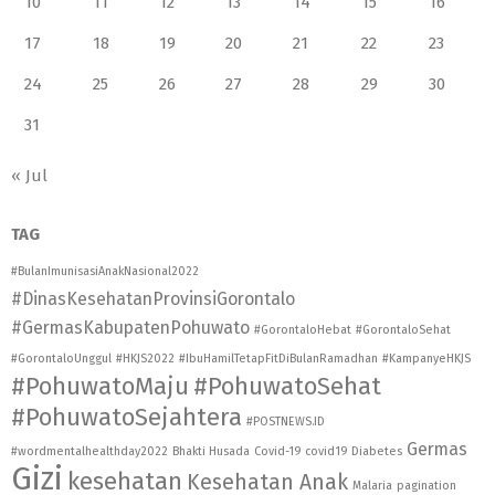
10
11
12
13
14
15
16
17
18
19
20
21
22
23
24
25
26
27
28
29
30
31
« Jul
TAG
#BulanImunisasiAnakNasional2022
#DinasKesehatanProvinsiGorontalo
#GermasKabupatenPohuwato
#GorontaloHebat
#GorontaloSehat
#GorontaloUnggul
#HKJS2022
#IbuHamilTetapFitDiBulanRamadhan
#KampanyeHKJS
#PohuwatoMaju
#PohuwatoSehat
#PohuwatoSejahtera
#POSTNEWS.ID
Germas
#wordmentalhealthday2022
Bhakti Husada
Covid-19
covid19
Diabetes
Gizi
kesehatan
Kesehatan Anak
Malaria
pagination