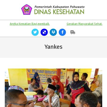
Skip
to
content
KABUPATEN
Primary
Angka Kematian Bayi,membaik.
Gerakan Masyarakat Sehat.
POHUWATO
Navigation
Menu
Yankes