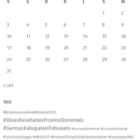
S
S
R
K
J
S
M
1
2
3
4
5
6
7
8
9
10
11
12
13
14
15
16
17
18
19
20
21
22
23
24
25
26
27
28
29
30
31
« Jul
TAG
#BulanImunisasiAnakNasional2022
#DinasKesehatanProvinsiGorontalo
#GermasKabupatenPohuwato
#GorontaloHebat
#GorontaloSehat
#GorontaloUnggul
#HKJS2022
#IbuHamilTetapFitDiBulanRamadhan
#KampanyeHKJS