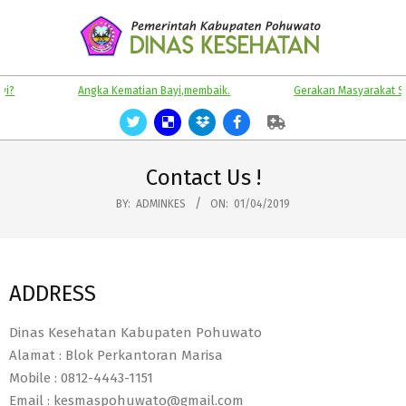
Skip
to
content
KABUPATEN
Primary
Angka Kematian Bayi,membaik.
Gerakan Masyarakat Sehat.
POHUWATO
Navigation
Menu
Contact Us !
BY:
ADMINKES
ON:
01/04/2019
ADDRESS
Dinas Kesehatan Kabupaten Pohuwato
Alamat : Blok Perkantoran Marisa
Mobile : 0812-4443-1151
Email :
kesmaspohuwato@gmail.com