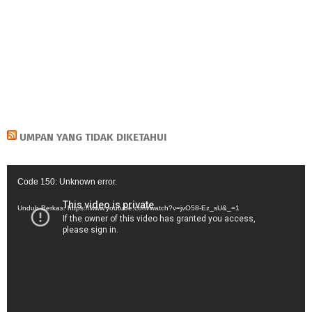
UMPAN YANG TIDAK DIKETAHUI
Pemutar
Code 150: Unknown error.
Video
Unduh Berkas: https://www.youtube.com/watch?v=jvO58-Ez_sU&_=1