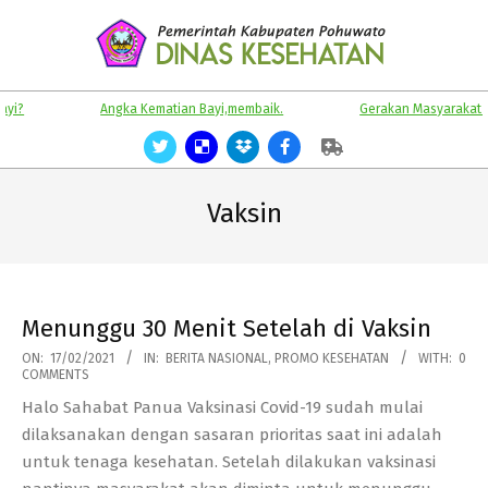
Skip
to
content
KABUPATEN
Primary
Angka Kematian Bayi,membaik.
Gerakan Masyarakat Sehat
POHUWATO
Navigation
Menu
Vaksin
Menunggu 30 Menit Setelah di Vaksin
2021-
ON:
17/02/2021
IN:
BERITA NASIONAL
,
PROMO KESEHATAN
WITH:
0
COMMENTS
02-
Halo Sahabat Panua Vaksinasi Covid-19 sudah mulai
17
dilaksanakan dengan sasaran prioritas saat ini adalah
untuk tenaga kesehatan. Setelah dilakukan vaksinasi