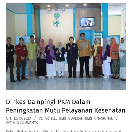
Dinkes Dampingi PKM Dalam
Peningkatan Mutu Pelayanan Kesehatan
2023-
ON:
12/10/2023
IN:
ARTIKEL
,
BERITA DAERAH
,
BERITA NASIONAL
WITH:
0 COMMENTS
10-
DikesPohuwato – Dinas Kesehatan Pohuwato dampingi