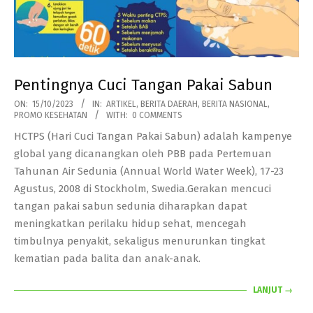
Pentingnya Cuci Tangan Pakai Sabun
2023-
ON:
15/10/2023
IN:
ARTIKEL
,
BERITA DAERAH
,
BERITA NASIONAL
,
PROMO KESEHATAN
WITH:
0 COMMENTS
10-
HCTPS (Hari Cuci Tangan Pakai Sabun) adalah kampenye
15
global yang dicanangkan oleh PBB pada Pertemuan
Tahunan Air Sedunia (Annual World Water Week), 17-23
Agustus, 2008 di Stockholm, Swedia.Gerakan mencuci
tangan pakai sabun sedunia diharapkan dapat
meningkatkan perilaku hidup sehat, mencegah
timbulnya penyakit, sekaligus menurunkan tingkat
kematian pada balita dan anak-anak.
LANJUT →