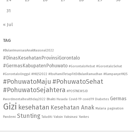
31
« Jul
TAG
#BulanImunisasiAnakNasional2022
#DinasKesehatanProvinsiGorontalo
#GermasKabupatenPohuwato
#GorontaloHebat
#GorontaloSehat
#GorontaloUnggul
#HKJS2022
#IbuHamilTetapFitDiBulanRamadhan
#KampanyeHKJS
#PohuwatoMaju
#PohuwatoSehat
#PohuwatoSejahtera
#POSTNEWS.ID
Germas
#wordmentalhealthday2022
Bhakti Husada
Covid-19
covid19
Diabetes
Gizi
kesehatan
Kesehatan Anak
Malaria
pagination
Stunting
Pandemi
Taluditi
Vaksin
Vaksinasi
Yankes