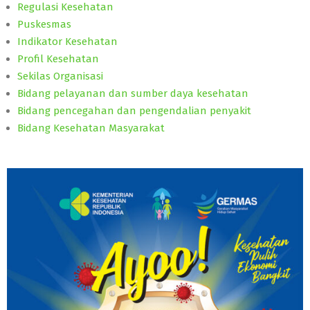
Regulasi Kesehatan
Puskesmas
Indikator Kesehatan
Profil Kesehatan
Sekilas Organisasi
Bidang pelayanan dan sumber daya kesehatan
Bidang pencegahan dan pengendalian penyakit
Bidang Kesehatan Masyarakat