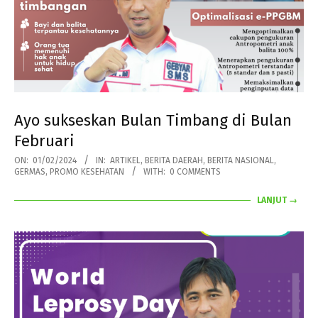
Ayo sukseskan Bulan Timbang di Bulan
Februari
2024-
ON:
01/02/2024
IN:
ARTIKEL
,
BERITA DAERAH
,
BERITA NASIONAL
,
GERMAS
,
PROMO KESEHATAN
WITH:
0 COMMENTS
02-
01
LANJUT →