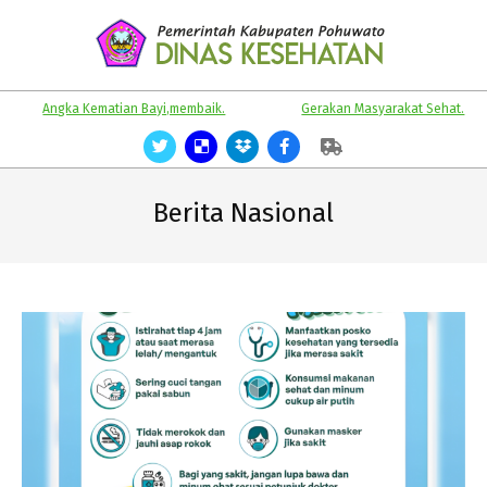
Skip
to
content
KABUPATEN
Primary
 Kematian Bayi,membaik.
Gerakan Masyarakat Sehat.
Hari
POHUWATO
Navigation
Menu
Berita Nasional