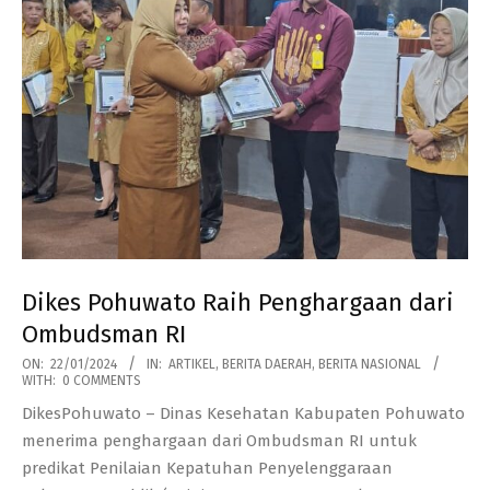
Dikes Pohuwato Raih Penghargaan dari
Ombudsman RI
2024-
ON:
22/01/2024
IN:
ARTIKEL
,
BERITA DAERAH
,
BERITA NASIONAL
WITH:
0 COMMENTS
01-
DikesPohuwato – Dinas Kesehatan Kabupaten Pohuwato
22
menerima penghargaan dari Ombudsman RI untuk
predikat Penilaian Kepatuhan Penyelenggaraan