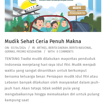
Mudik Sehat Ceria Penuh Makna
2024-
ON:
03/04/2024
IN:
ARTIKEL
,
BERITA DAERAH
,
BERITA NASIONAL
,
GERMAS
,
PROMO KESEHATAN
WITH:
0 COMMENTS
04-
TENTANG Tradisi mudik dilakukan mayoritas penduduk
03
Indonesia menjelang hari raya Idul Fitri. Mudik menjadi
waktu yang sangat dinantikan untuk berkumpul
bersama keluarga besar. Persiapan mudik Idul Fitri atau
Lebaran banyak dilakukan oleh masyarakat dalam jauh-
jauh hari. Akan tetapi, tidak sedikit pula yang
mengabaikannya hingga memaksakan diri untuk pulang
kampung saat