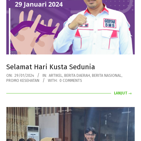
Selamat Hari Kusta Sedunia
2024-
ON:
29/01/2024
IN:
ARTIKEL
,
BERITA DAERAH
,
BERITA NASIONAL
,
PROMO KESEHATAN
WITH:
0 COMMENTS
01-
29
LANJUT →