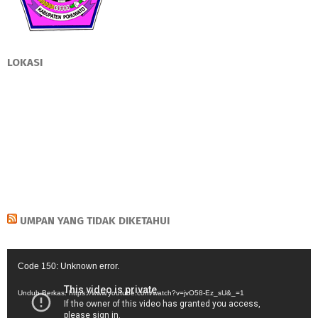
LOKASI
UMPAN YANG TIDAK DIKETAHUI
Pemutar
Code 150: Unknown error.
Video
Unduh Berkas: https://www.youtube.com/watch?v=jvO58-Ez_sU&_=1