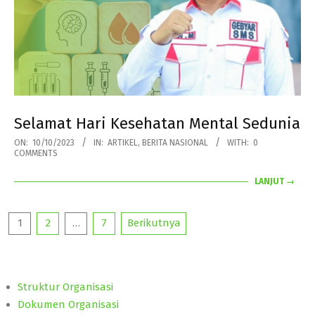
Selamat Hari Kesehatan Mental Sedunia
2023-
ON:
10/10/2023
IN:
ARTIKEL
,
BERITA NASIONAL
WITH:
0
COMMENTS
10-
10
LANJUT →
Paginasi
1
2
…
7
Berikutnya
pos
Struktur Organisasi
Dokumen Organisasi