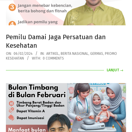
Pemilu Damai Jaga Persatuan dan
Kesehatan
2024-
ON:
06/02/2024
IN:
ARTIKEL
,
BERITA NASIONAL
,
GERMAS
,
PROMO
KESEHATAN
WITH:
0 COMMENTS
02-
06
LANJUT →