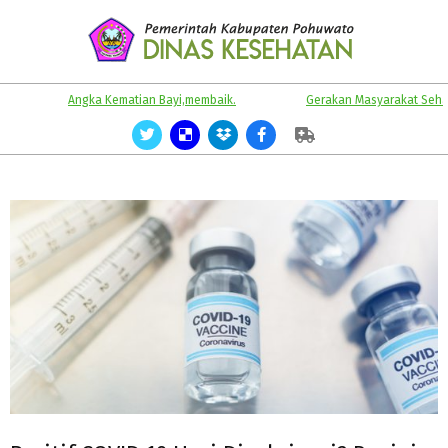
Skip
to
content
KABUPATEN
Primary
Angka Kematian Bayi,membaik.
Gerakan Masyarakat Sehat.
POHUWATO
Navigation
Menu