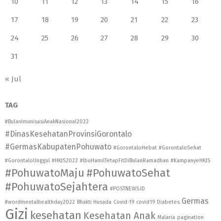
10
11
12
13
14
15
16
17
18
19
20
21
22
23
24
25
26
27
28
29
30
31
« Jul
TAG
#BulanImunisasiAnakNasional2022
#DinasKesehatanProvinsiGorontalo
#GermasKabupatenPohuwato
#GorontaloHebat
#GorontaloSehat
#GorontaloUnggul
#HKJS2022
#IbuHamilTetapFitDiBulanRamadhan
#KampanyeHKJS
#PohuwatoMaju
#PohuwatoSehat
#PohuwatoSejahtera
#POSTNEWS.ID
Germas
#wordmentalhealthday2022
Bhakti Husada
Covid-19
covid19
Diabetes
Gizi
kesehatan
Kesehatan Anak
Malaria
pagination