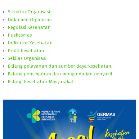
Struktur Organisasi
Dokumen Organisasi
Regulasi Kesehatan
Puskesmas
Indikator Kesehatan
Profil Kesehatan
Sekilas Organisasi
Bidang pelayanan dan sumber daya kesehatan
Bidang pencegahan dan pengendalian penyakit
Bidang Kesehatan Masyarakat