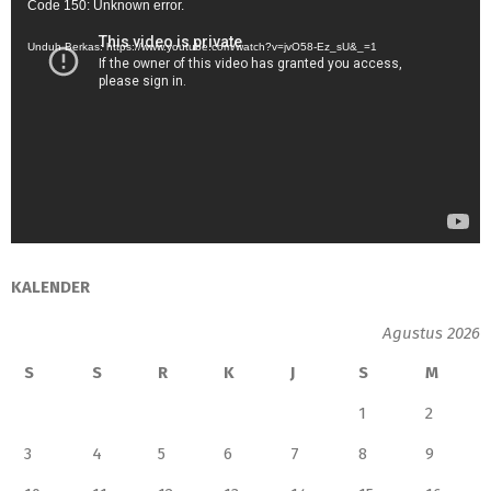
Code 150: Unknown error.
Video
Unduh Berkas: https://www.youtube.com/watch?v=jvO58-Ez_sU&_=1
KALENDER
Agustus 2026
S
S
R
K
J
S
M
1
2
3
4
5
6
7
8
9