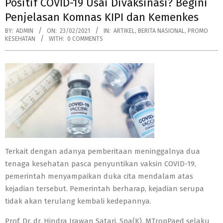
Positif COVID-19 Usai Divaksinasi? Begini
Penjelasan Komnas KIPI dan Kemenkes
BY:
ADMIN
ON:
23/02/2021
IN:
ARTIKEL
,
BERITA NASIONAL
,
PROMO
KESEHATAN
WITH:
0 COMMENTS
Terkait dengan adanya pemberitaan meninggalnya dua
tenaga kesehatan pasca penyuntikan vaksin COVID-19,
pemerintah menyampaikan duka cita mendalam atas
kejadian tersebut. Pemerintah berharap, kejadian serupa
tidak akan terulang kembali kedepannya.
Prof. Dr. dr. Hindra Irawan Satari, Spa(K), MTropPaed selaku