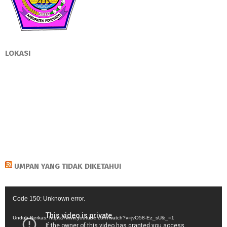
LOKASI
UMPAN YANG TIDAK DIKETAHUI
Pemutar
Code 150: Unknown error.
Video
Unduh Berkas: https://www.youtube.com/watch?v=jvO58-Ez_sU&_=1