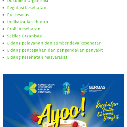
Dokumen Organisasi
Regulasi Kesehatan
Puskesmas
Indikator Kesehatan
Profil Kesehatan
Sekilas Organisasi
Bidang pelayanan dan sumber daya kesehatan
Bidang pencegahan dan pengendalian penyakit
Bidang Kesehatan Masyarakat