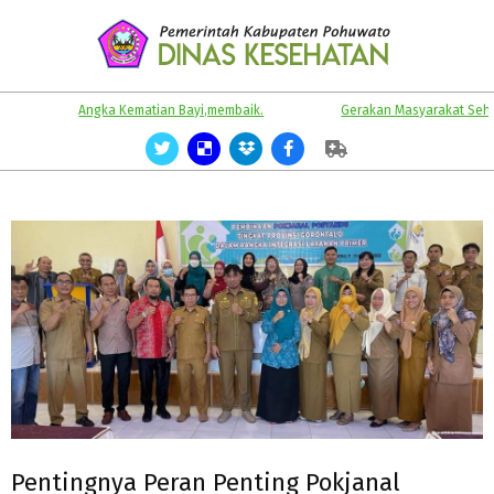
Skip
to
content
KABUPATEN
Primary
Angka Kematian Bayi,membaik.
Gerakan Masyarakat Sehat.
POHUWATO
Navigation
Menu
Pentingnya Peran Penting Pokjanal