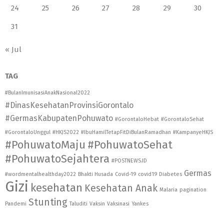
24
25
26
27
28
29
30
31
« Jul
TAG
#BulanImunisasiAnakNasional2022
#DinasKesehatanProvinsiGorontalo
#GermasKabupatenPohuwato
#GorontaloHebat
#GorontaloSehat
#GorontaloUnggul
#HKJS2022
#IbuHamilTetapFitDiBulanRamadhan
#KampanyeHKJS
#PohuwatoMaju
#PohuwatoSehat
#PohuwatoSejahtera
#POSTNEWS.ID
Germas
#wordmentalhealthday2022
Bhakti Husada
Covid-19
covid19
Diabetes
Gizi
kesehatan
Kesehatan Anak
Malaria
pagination
Stunting
Pandemi
Taluditi
Vaksin
Vaksinasi
Yankes