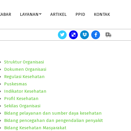
KABAR
LAYANAN
ARTIKEL
PPID
KONTAK
Perlukah Gizi Bayi?
Angka Kematian Bayi,membaik.
Geraka
Struktur Organisasi
Dokumen Organisasi
Regulasi Kesehatan
Puskesmas
Indikator Kesehatan
Profil Kesehatan
Sekilas Organisasi
Bidang pelayanan dan sumber daya kesehatan
Bidang pencegahan dan pengendalian penyakit
Bidang Kesehatan Masyarakat