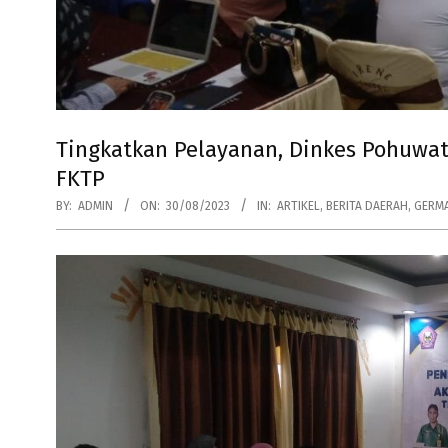
Tingkatkan Pelayanan, Dinkes Pohuwa
FKTP
BY:
ADMIN
ON:
30/08/2023
IN:
ARTIKEL
,
BERITA DAERAH
,
GERM