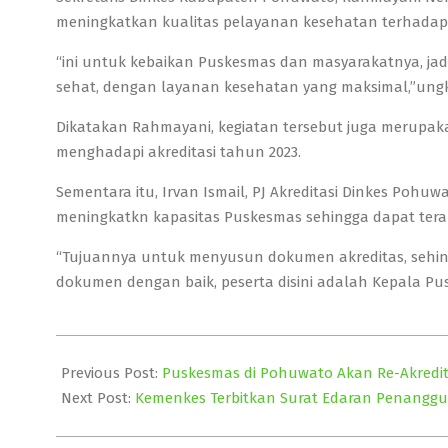
meningkatkan kualitas pelayanan kesehatan terhadap
“ini untuk kebaikan Puskesmas dan masyarakatnya, jad
sehat, dengan layanan kesehatan yang maksimal,”ungk
Dikatakan Rahmayani, kegiatan tersebut juga merupa
menghadapi akreditasi tahun 2023.
Sementara itu, Irvan Ismail, PJ Akreditasi Dinkes Pohu
meningkatkn kapasitas Puskesmas sehingga dapat terak
“Tujuannya untuk menyusun dokumen akreditas, sehing
dokumen dengan baik, peserta disini adalah Kepala P
2023-
08-
Previous Post:
Puskesmas di Pohuwato Akan Re-Akredit
30
Next Post:
Kemenkes Terbitkan Surat Edaran Penanggu