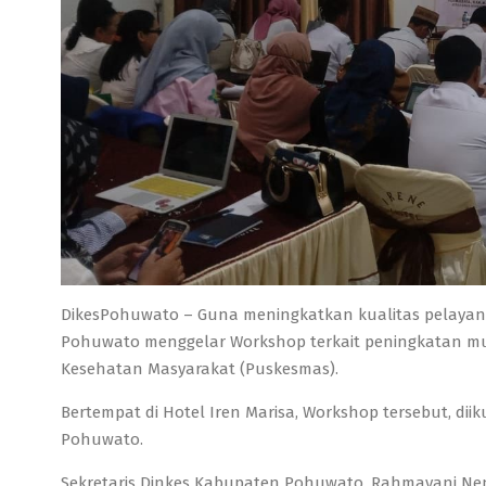
DikesPohuwato – Guna meningkatkan kualitas pelayan
Pohuwato menggelar Workshop terkait peningkatan mut
Kesehatan Masyarakat (Puskesmas).
Bertempat di Hotel Iren Marisa, Workshop tersebut, di
Pohuwato.
Sekretaris Dinkes Kabupaten Pohuwato, Rahmayani Ne