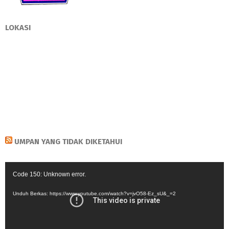
LOKASI
UMPAN YANG TIDAK DIKETAHUI
Pemutar
Code 150: Unknown error.
Video
Unduh Berkas: https://www.youtube.com/watch?v=jvO58-Ez_sU&_=2