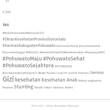
31
« Jul
TAG
#BulanImunisasiAnakNasional2022
#DinasKesehatanProvinsiGorontalo
#GermasKabupatenPohuwato
#GorontaloHebat
#GorontaloSehat
#GorontaloUnggul
#HKJS2022
#IbuHamilTetapFitDiBulanRamadhan
#KampanyeHKJS
#PohuwatoMaju
#PohuwatoSehat
#PohuwatoSejahtera
#POSTNEWS.ID
Germas
#wordmentalhealthday2022
Bhakti Husada
Covid-19
covid19
Diabetes
Gizi
kesehatan
Kesehatan Anak
Malaria
pagination
Stunting
Pandemi
Taluditi
Vaksin
Vaksinasi
Yankes
2019-2023 - Dinas Kesehatan Pohuwato