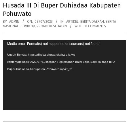
Husada III Di Buper Duhiadaa Kabupaten
Pohuwato
BY:
ADMIN
ON:
08/07/2023
IN:
ARTIKEL
,
BERITA DAERAH
,
BERITA
NASIONAL
,
COVID-19
,
PROMO KESEHATAN
WITH:
0 COMMENTS
Pemutar
Media error: Format(s) not supported or source(s) not found
Video
Unduh Berkas: https://dikes.pohuwatokab.go.id/wp-
content/uploads/2023/07/Sukseskan-Perkemahan-Bakti-Saka-Bakti-Husada-III-Di-
Buper-Duhiadaa-Kabupaten-Pohuwato.mp4?_=1
2023-