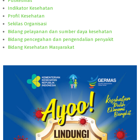
Puskesmas
Indikator Kesehatan
Profil Kesehatan
Sekilas Organisasi
Bidang pelayanan dan sumber daya kesehatan
Bidang pencegahan dan pengendalian penyakit
Bidang Kesehatan Masyarakat