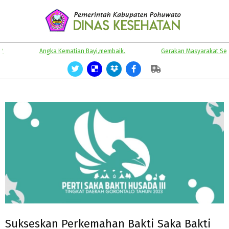
Skip
to
content
KABUPATEN
Primary
Angka Kematian Bayi,membaik.
Gerakan Masyarakat Sehat.
POHUWATO
Navigation
Menu
Sukseskan Perkemahan Bakti Saka Bakti