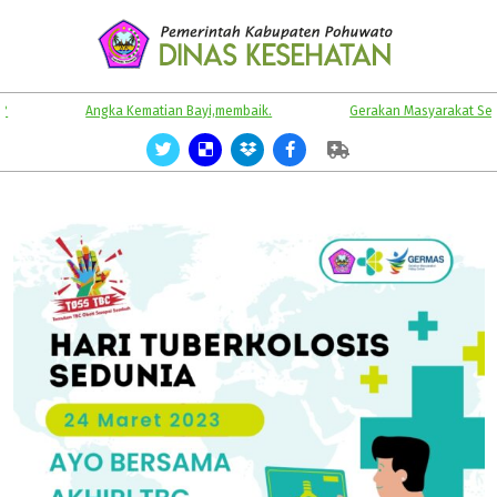
Skip
to
content
KABUPATEN
Primary
Angka Kematian Bayi,membaik.
Gerakan Masyarakat Sehat.
POHUWATO
Navigation
Menu