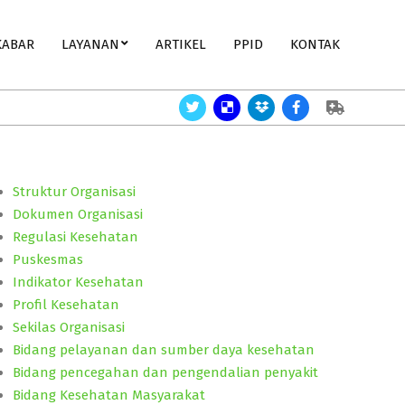
KABAR
LAYANAN
ARTIKEL
PPID
KONTAK
Perlukah Gizi Bayi?
Angka Kematian Bayi,membaik.
Ger
Struktur Organisasi
Dokumen Organisasi
Regulasi Kesehatan
Puskesmas
Indikator Kesehatan
Profil Kesehatan
Sekilas Organisasi
Bidang pelayanan dan sumber daya kesehatan
Bidang pencegahan dan pengendalian penyakit
Bidang Kesehatan Masyarakat