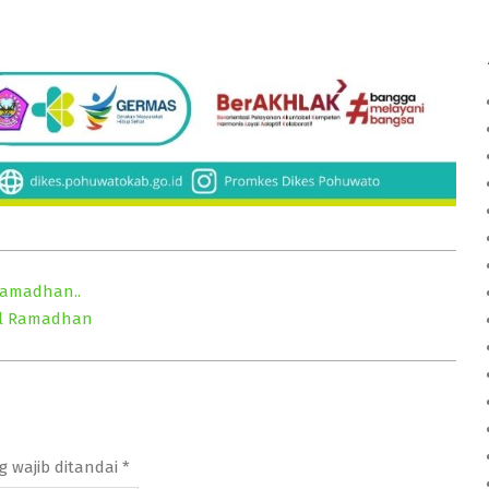
Ramadhan..
jil Ramadhan
g wajib ditandai
*