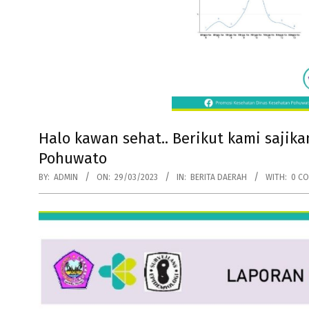
Halo kawan sehat.. Berikut kami sajik
Pohuwato
BY:
ADMIN
ON:
29/03/2023
IN:
BERITA DAERAH
WITH:
0 C