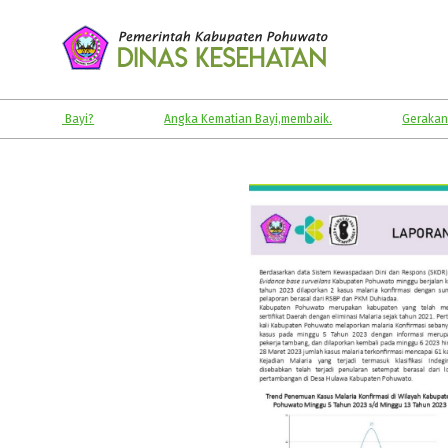
Skip
to
content
KABUPATEN
POHUWATO
izi Bayi?
Angka Kematian Bayi,membaik.
Gerakan Masyara