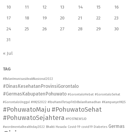
10
11
12
13
14
15
16
17
18
19
20
21
22
23
24
25
26
27
28
29
30
31
« Jul
TAG
#BulanImunisasiAnakNasional2022
#DinasKesehatanProvinsiGorontalo
#GermasKabupatenPohuwato
#GorontaloHebat
#GorontaloSehat
#GorontaloUnggul
#HKJS2022
#IbuHamilTetapFitDiBulanRamadhan
#KampanyeHKJS
#PohuwatoMaju
#PohuwatoSehat
#PohuwatoSejahtera
#POSTNEWS.ID
Germas
#wordmentalhealthday2022
Bhakti Husada
Covid-19
covid19
Diabetes