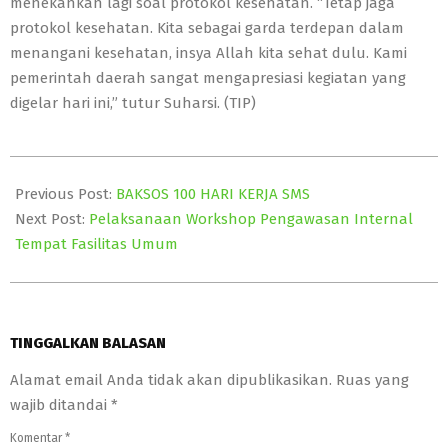
menekankan lagi soal protokol kesehatan. “Tetap jaga
protokol kesehatan. Kita sebagai garda terdepan dalam
menangani kesehatan, insya Allah kita sehat dulu. Kami
pemerintah daerah sangat mengapresiasi kegiatan yang
digelar hari ini,” tutur Suharsi. (TIP)
2021-
04-
Previous Post:
BAKSOS 100 HARI KERJA SMS
05
Next Post:
Pelaksanaan Workshop Pengawasan Internal
Tempat Fasilitas Umum
TINGGALKAN BALASAN
Alamat email Anda tidak akan dipublikasikan.
Ruas yang
wajib ditandai
*
Komentar
*