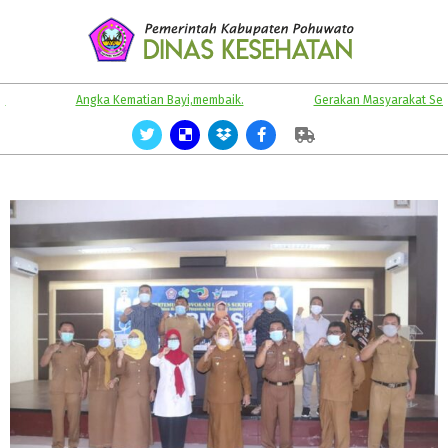
Skip
to
content
KABUPATEN
Primary
Angka Kematian Bayi,membaik.
Gerakan Masyarakat Sehat.
POHUWATO
Navigation
Menu