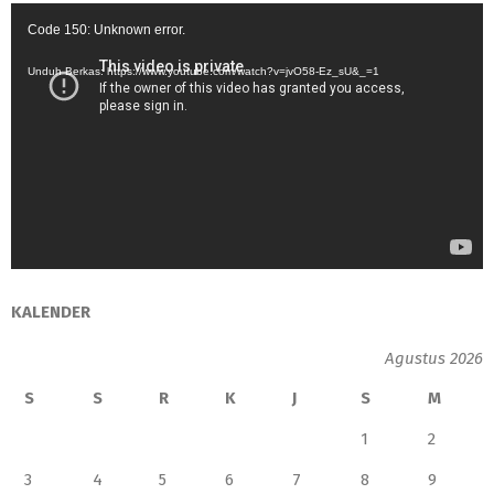
Pemutar
Code 150: Unknown error.
Video
Unduh Berkas: https://www.youtube.com/watch?v=jvO58-Ez_sU&_=1
KALENDER
Agustus 2026
S
S
R
K
J
S
M
1
2
3
4
5
6
7
8
9