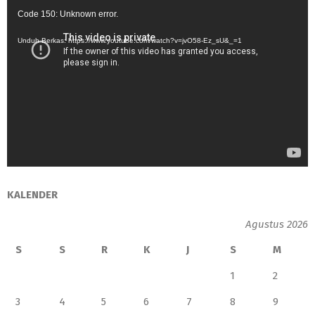
Pemutar
Code 150: Unknown error.
Video
Unduh Berkas: https://www.youtube.com/watch?v=jvO58-Ez_sU&_=1
KALENDER
Agustus 2026
S
S
R
K
J
S
M
1
2
3
4
5
6
7
8
9