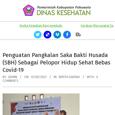
Skip
to
content
KABUPATEN
Primary
Angka Kematian Bayi,membaik.
Gerakan Masyarakat Sehat.
POHUWATO
Navigation
Menu
Penguatan Pangkalan Saka Bakti Husada
(SBH) Sebagai Pelopor Hidup Sehat Bebas
Covid-19
BY:
ADMIN
ON:
13/08/2022
IN:
BERITA DAERAH
WITH:
0
COMMENTS