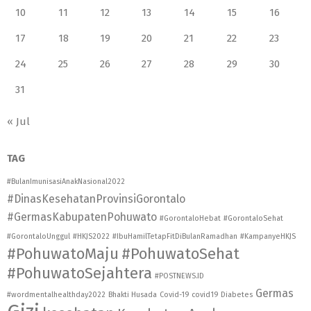
10
11
12
13
14
15
16
17
18
19
20
21
22
23
24
25
26
27
28
29
30
31
« Jul
TAG
#BulanImunisasiAnakNasional2022
#DinasKesehatanProvinsiGorontalo
#GermasKabupatenPohuwato
#GorontaloHebat
#GorontaloSehat
#GorontaloUnggul
#HKJS2022
#IbuHamilTetapFitDiBulanRamadhan
#KampanyeHKJS
#PohuwatoMaju
#PohuwatoSehat
#PohuwatoSejahtera
#POSTNEWS.ID
Germas
#wordmentalhealthday2022
Bhakti Husada
Covid-19
covid19
Diabetes