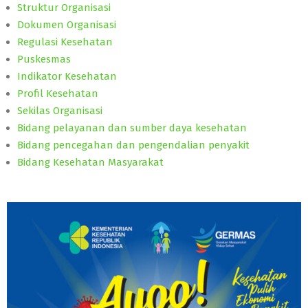
Struktur Organisasi
Dokumen Organisasi
Regulasi Kesehatan
Puskesmas
Indikator Kesehatan
Profil Kesehatan
Sekilas Organisasi
Bidang pelayanan dan sumber daya kesehatan
Bidang pencegahan dan pengendalian penyakit
Bidang Kesehatan Masyarakat