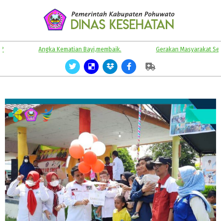
Skip
to
content
KABUPATEN
Primary
Angka Kematian Bayi,membaik.
Gerakan Masyarakat Sehat.
POHUWATO
Navigation
Menu