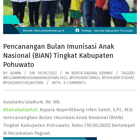
Pencanangan Bulan Imunisasi Anak
Nasional (BIAN) Tingkat Kabupaten
Pohuwato
BY:
ADMIN
ON:
19/05/2022
IN:
BERITA DAERAH
,
GERMAS
TAGGED:
#BULANIMUNISASIANAKNASIONAL2022
,
#POHUWATOMAJU
,
#POHUWATOSEHAT
,
#POHUWATOSEJAHTERA
WITH:
0 COMMENTS
Assalamu’alaikum. Wr. Wb
#SahabatSehat
, Kepala Baperlitbang Irfan Saleh, S.P.t., M.Si
mencanangkan Bulan Imunisasi Anak Nasional (BIAN)
Tingkat Kabupaten Pohuwato, Rabu (18/05/2022) bertempat
di Kecamatan Paguat.