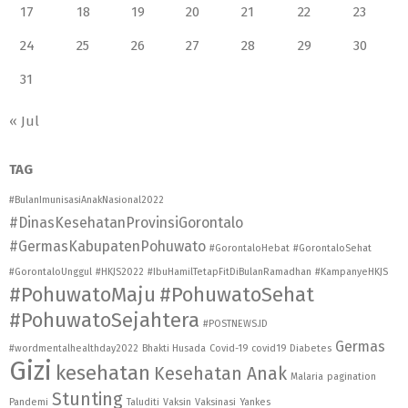
17
18
19
20
21
22
23
24
25
26
27
28
29
30
31
« Jul
TAG
#BulanImunisasiAnakNasional2022
#DinasKesehatanProvinsiGorontalo
#GermasKabupatenPohuwato
#GorontaloHebat
#GorontaloSehat
#GorontaloUnggul
#HKJS2022
#IbuHamilTetapFitDiBulanRamadhan
#KampanyeHKJS
#PohuwatoMaju
#PohuwatoSehat
#PohuwatoSejahtera
#POSTNEWS.ID
Germas
#wordmentalhealthday2022
Bhakti Husada
Covid-19
covid19
Diabetes
Gizi
kesehatan
Kesehatan Anak
Malaria
pagination
Stunting
Pandemi
Taluditi
Vaksin
Vaksinasi
Yankes