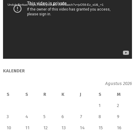
Unduh Berkas: https://www.youtube.com/watch?v=jvO58-Ez_sU&_=1
KALENDER
Agustus 2026
S
S
R
K
J
S
M
1
2
3
4
5
6
7
8
9
10
11
12
13
14
15
16