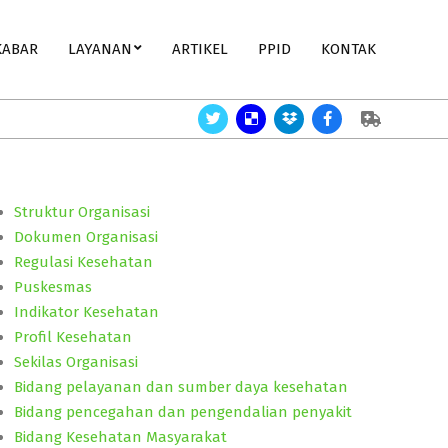
KABAR
LAYANAN
ARTIKEL
PPID
KONTAK
Perlukah Gizi Bayi?
Angka Kematian Bayi,membaik.
Geraka
Struktur Organisasi
Dokumen Organisasi
Regulasi Kesehatan
Puskesmas
Indikator Kesehatan
Profil Kesehatan
Sekilas Organisasi
Bidang pelayanan dan sumber daya kesehatan
Bidang pencegahan dan pengendalian penyakit
Bidang Kesehatan Masyarakat