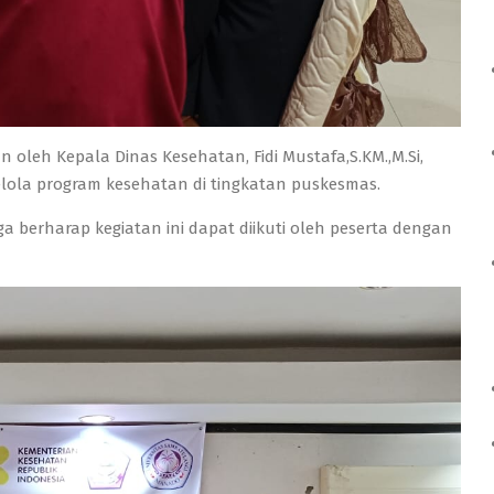
leh Kepala Dinas Kesehatan, Fidi Mustafa,S.KM.,M.Si,
elola program kesehatan di tingkatan puskesmas.
ga berharap kegiatan ini dapat diikuti oleh peserta dengan