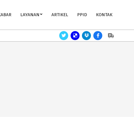
KABAR
LAYANAN
ARTIKEL
PPID
KONTAK
Perlukah Gizi Bayi?
Angka Kematian Bayi,membaik.
Ge