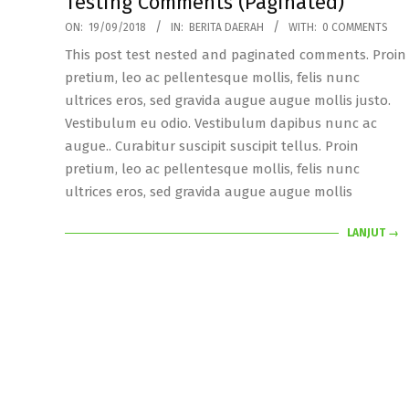
Testing Comments (Paginated)
2018-
ON:
19/09/2018
IN:
BERITA DAERAH
WITH:
0 COMMENTS
09-
This post test nested and paginated comments. Proin
19
pretium, leo ac pellentesque mollis, felis nunc
ultrices eros, sed gravida augue augue mollis justo.
Vestibulum eu odio. Vestibulum dapibus nunc ac
augue.. Curabitur suscipit suscipit tellus. Proin
pretium, leo ac pellentesque mollis, felis nunc
ultrices eros, sed gravida augue augue mollis
LANJUT →