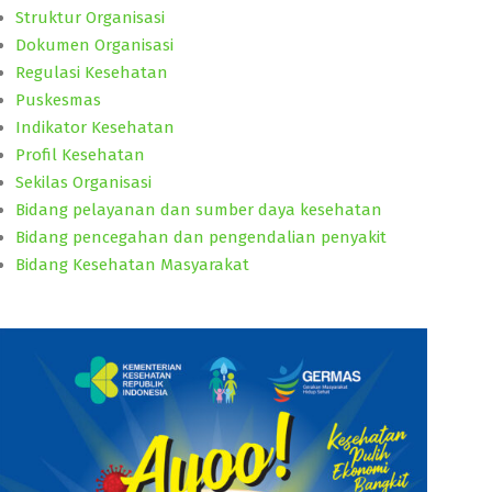
Struktur Organisasi
Dokumen Organisasi
Regulasi Kesehatan
Puskesmas
Indikator Kesehatan
Profil Kesehatan
Sekilas Organisasi
Bidang pelayanan dan sumber daya kesehatan
Bidang pencegahan dan pengendalian penyakit
Bidang Kesehatan Masyarakat